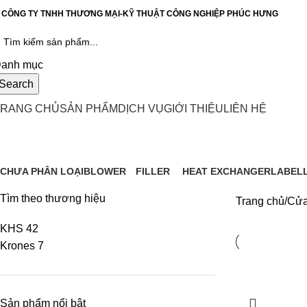
CÔNG TY TNHH THƯƠNG MẠI-KỸ THUẬT CÔNG NGHIỆP PHÚC HƯNG
anh mục
Search
TRANG CHỦ
SẢN PHẨM
DỊCH VỤ
GIỚI THIỆU
LIÊN HỆ
Cửa hàng
CHƯA PHÂN LOẠI
BLOWER
FILLER
HEAT EXCHANGER
LABEL
0 Products
67 Products
9 Products
1 Product
0 Produ
Tìm theo thương hiệu
Trang chủ
Cửa
KHS
42
Krones
7
Sản phẩm nổi bật