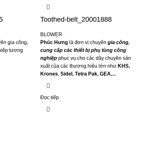
5
Toothed-belt_20001888
BLOWER
n gia công,
Phúc Hưng
là đơn vị chuyên
gia công,
hiệp tương
cung cấp các thiết bị phụ tùng công
nghiệp
phục vụ cho các dây chuyền sản
xuất của các thương hiệu lớn như
KHS,
Krones
,
Sidel, Tetra P
ak, GEA,...
Đọc tiếp
4