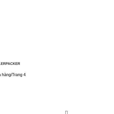
LER
PACKER
cts
0 Products
 hàng
Trang 4