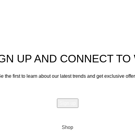
IGN UP AND CONNECT T
e the first to learn about our latest trends and get exclusive offe
Will be used in accordance with our
Privacy Policy
Shop