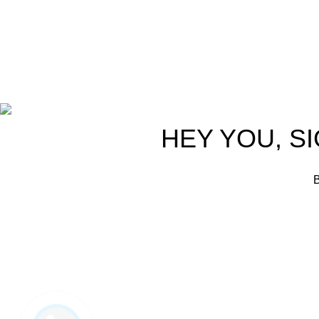
Bản quyền thuộc về công ty TNHH Phúc Hưng
HEY YOU, S
B