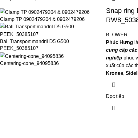
Snap ring
RW8_503
Clamp TP 0902479204 & 0902479206
BLOWER
Ball Transport mandril D5 G500
Phúc Hưng
là
PEEK_50385107
cung cấp các 
nghiệp
phục v
Centering-cone_94095836
xuất của các 
Krones
,
Sidel
Đọc tiếp