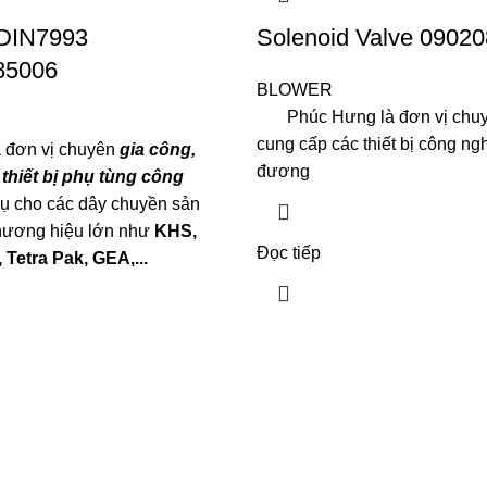
 DIN7993
Solenoid Valve 0902
85006
BLOWER
Phúc Hưng là đơn vị chuyê
cung cấp các thiết bị công ng
 đơn vị chuyên
gia công,
đương
thiết bị phụ tùng công
ụ cho các dây chuyền sản
thương hiệu lớn như
KHS,
Đọc tiếp
, Tetra P
ak, GEA,...