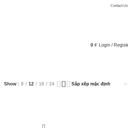
Contact Us
0
₫
Login / Regist
Show
9
12
18
24