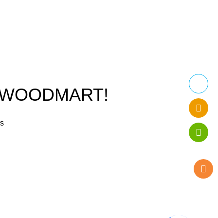
O WOODMART!
rs