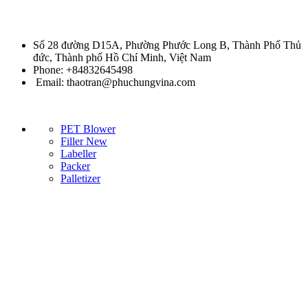
Chuyên cung cấp thiết bị máy móc chất lượng cao trong ngành đồ
uống đóng chai
Số 28 đường D15A, Phường Phước Long B, Thành Phố Thủ
đức, Thành phố Hồ Chí Minh, Việt Nam
Phone: +84832645498
Email: thaotran@phuchungvina.com
Liên kết nhanh
PET Blower
Filler
New
Labeller
Packer
Palletizer
Bản đồ địa chỉ