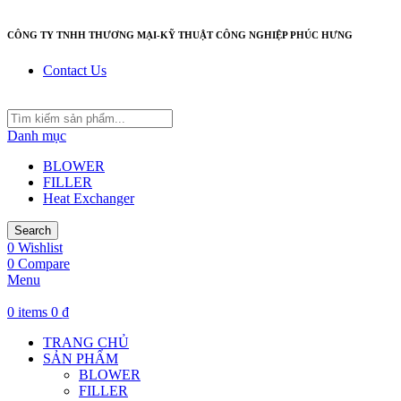
CÔNG TY TNHH THƯƠNG MẠI-KỸ THUẬT CÔNG NGHIỆP PHÚC HƯNG
Contact Us
Danh mục
BLOWER
FILLER
Heat Exchanger
Search
0
Wishlist
0
Compare
Menu
0
items
0
₫
TRANG CHỦ
SẢN PHẨM
BLOWER
FILLER