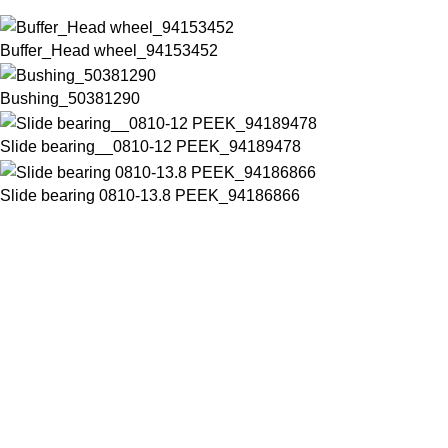
Buffer_Head wheel_94153452
Bushing_50381290
Slide bearing__0810-12 PEEK_94189478
Slide bearing 0810-13.8 PEEK_94186866
Chuyên cung cấp thiết bị máy móc chất lượng cao trong ngành
đồ uống đóng chai
Số 28 đường D15A, Phường Phước Long B, Thành Phố Thủ đức,
Thành phố Hồ Chí Minh, Việt Nam
Phone: +84832645498
Email: thaotran@phuchungvina.com
Liên kết nhanh
PET Blower
New
Filler