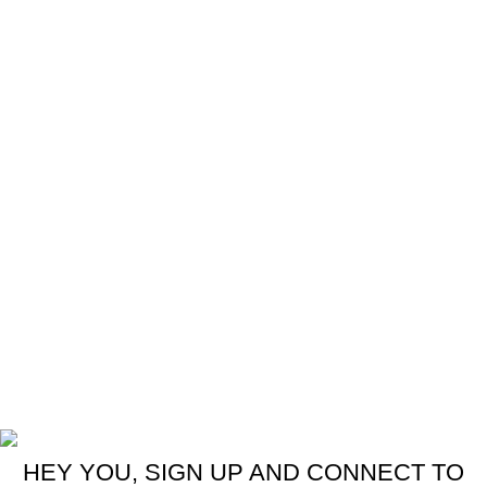
Labeller
Packer
Palletizer
Bản đồ địa chỉ
Bản quyền thuộc về công ty TNHH Phúc Hưng
HEY YOU, SIGN UP AND CONNECT TO