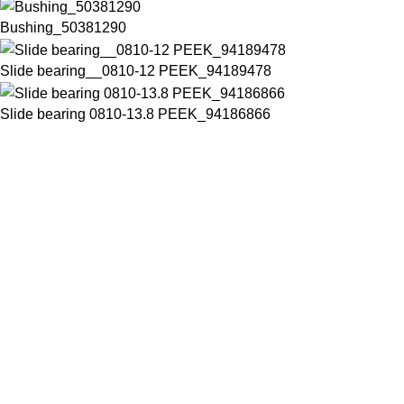
Bushing_50381290
Slide bearing__0810-12 PEEK_94189478
Slide bearing 0810-13.8 PEEK_94186866
Chuyên cung cấp thiết bị máy móc chất lượng cao trong ngành
đồ uống đóng chai
Số 28 đường D15A, Phường Phước Long B, Thành Phố Thủ đức,
Thành phố Hồ Chí Minh, Việt Nam
Phone: +84832645498
Email: thaotran@phuchungvina.com
Liên kết nhanh
PET Blower
New
Filler
Labeller
Packer