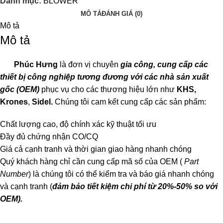
Danh mục:
BLOWER
MÔ TẢ
ĐÁNH GIÁ (0)
Mô tả
Mô tả
Phúc Hưng
là đơn vị chuyên
gia công, cung cấp các
thiết bị công nghiệp tương đương với các nhà sản xuất
gốc (OEM)
phục vụ cho các thương hiệu lớn như
KHS,
Krones
,
Sidel.
Chúng tôi cam kết cung cấp các sản phẩm:
Chất lượng cao, độ chính xác kỹ thuật tối ưu
Đầy đủ chứng nhận CO/CQ
Giá cả cạnh tranh và thời gian giao hàng nhanh chóng
Quý khách hàng chỉ cần cung cấp mã số của OEM (
Part
Number
) là chúng tôi có thể kiểm tra và báo giá nhanh chóng
và cạnh tranh (
đảm bảo tiết kiệm chi phí từ 20%-50% so với
OEM).