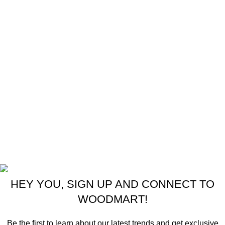
Palletizer
Bản đồ địa chỉ
Bản quyền thuộc về công ty TNHH Phúc Hưng
HEY YOU, SIGN UP AND CONNECT TO
WOODMART!
Be the first to learn about our latest trends and get exclusive