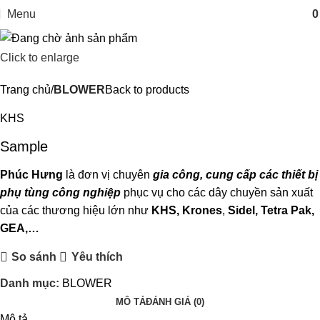
Menu
Click to enlarge
Trang chủ
BLOWER
Back to products
KHS
Sample
Phúc Hưng
là đơn vị chuyên
gia công, cung cấp các thiết bị
phụ tùng công nghiệp
phục vụ cho các dây chuyền sản xuất
của các thương hiệu lớn như
KHS, Krones
,
Sidel, Tetra P
ak,
GEA,…
So sánh
Yêu thích
Danh mục:
BLOWER
MÔ TẢ
ĐÁNH GIÁ (0)
Mô tả