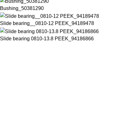
Bushing_50381290
Slide bearing__0810-12 PEEK_94189478
Slide bearing 0810-13.8 PEEK_94186866
Chuyên cung cấp thiết bị máy móc chất lượng cao trong ngành
đồ uống đóng chai
Số 28 đường D15A, Phường Phước Long B, Thành Phố Thủ đức,
Thành phố Hồ Chí Minh, Việt Nam
Phone: +84832645498
Email: thaotran@phuchungvina.com
Liên kết nhanh
PET Blower
New
Filler
Labeller
Packer