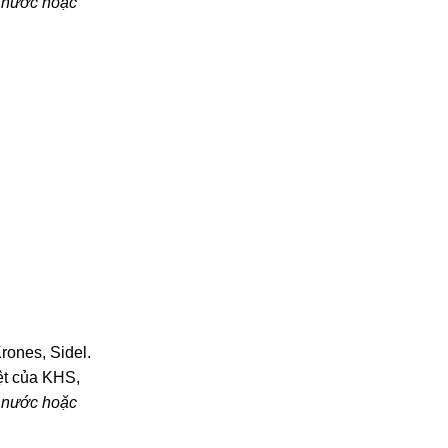
g nước hoặc
rones, Sidel.
ệt của KHS,
g nước hoặc