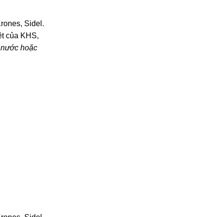
rones, Sidel.
ệt của KHS,
g nước hoặc