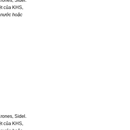
rones, Sidel.
ệt của KHS,
g nước hoặc
rones, Sidel.
ệt của KHS,