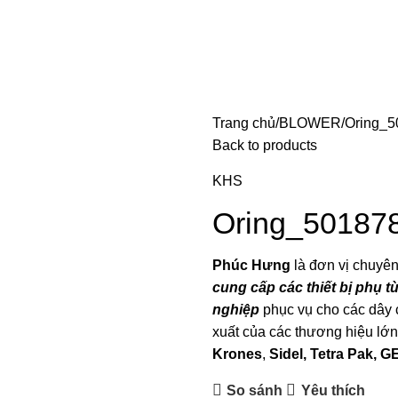
Trang chủ
BLOWER
Oring_5
Back to products
KHS
Oring_50187
Phúc Hưng
là đơn vị chuyê
cung cấp các thiết bị phụ 
nghiệp
phục vụ cho các dây
xuất của các thương hiệu lớ
Krones
,
Sidel, Tetra P
ak, G
So sánh
Yêu thích