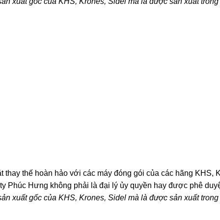
sản xuất gốc của KHS, Krones, Sidel mà là được sản xuất tron
t thay thế hoàn hảo với các máy đóng gói của các hãng KHS, K
 ty Phúc Hưng không phải là đại lý ủy quyền hay được phê duy
sản xuất gốc của KHS, Krones, Sidel mà là được sản xuất tron