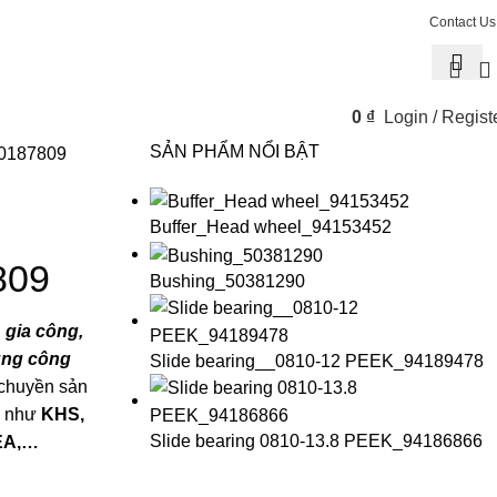
Contact Us
0
₫
Login / Regist
SẢN PHẨM NỔI BẬT
0187809
Buffer_Head wheel_94153452
809
Bushing_50381290
n
gia công,
tùng công
Slide bearing__0810-12 PEEK_94189478
 chuyền sản
n như
KHS,
Slide bearing 0810-13.8 PEEK_94186866
EA,…