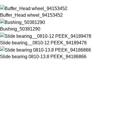
Buffer_Head wheel_94153452
Bushing_50381290
Slide bearing__0810-12 PEEK_94189478
Slide bearing 0810-13.8 PEEK_94186866
Chuyên cung cấp thiết bị máy móc chất lượng cao trong ngành
đồ uống đóng chai
Số 28 đường D15A, Phường Phước Long B, Thành Phố Thủ đức,
Thành phố Hồ Chí Minh, Việt Nam
Phone: +84832645498
Email: thaotran@phuchungvina.com
Liên kết nhanh
PET Blower
New
Filler