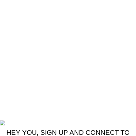
Labeller
Packer
Palletizer
Bản đồ địa chỉ
Bản quyền thuộc về công ty TNHH Phúc Hưng
HEY YOU, SIGN UP AND CONNECT TO