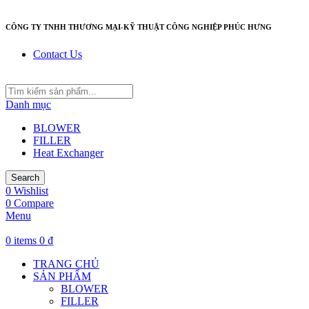
CÔNG TY TNHH THƯƠNG MẠI-KỸ THUẬT CÔNG NGHIỆP PHÚC HƯNG
Contact Us
Danh mục
BLOWER
FILLER
Heat Exchanger
Search
0
Wishlist
0
Compare
Menu
0
items
0
₫
TRANG CHỦ
SẢN PHẨM
BLOWER
FILLER