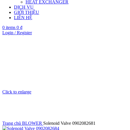
HEAT EXCHANGER
DỊCH VỤ
GIỚI THIỆU
LIÊN HỆ
0
items
0
₫
Login / Register
Click to enlarge
Trang chủ
BLOWER
Solenoid Valve 0902082681