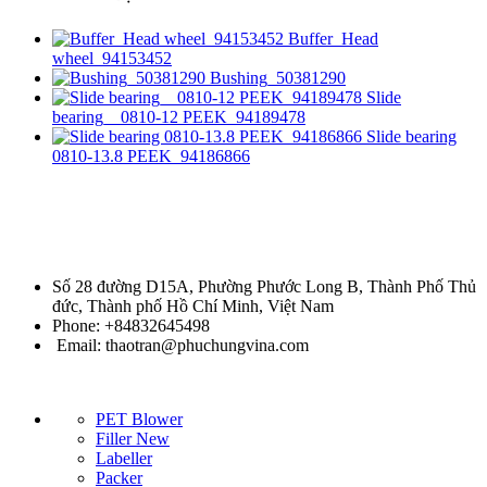
Buffer_Head
wheel_94153452
Bushing_50381290
Slide
bearing__0810-12 PEEK_94189478
Slide bearing
0810-13.8 PEEK_94186866
Chuyên cung cấp thiết bị máy móc chất lượng cao trong ngành đồ
uống đóng chai
Số 28 đường D15A, Phường Phước Long B, Thành Phố Thủ
đức, Thành phố Hồ Chí Minh, Việt Nam
Phone: +84832645498
Email: thaotran@phuchungvina.com
Liên kết nhanh
PET Blower
Filler
New
Labeller
Packer