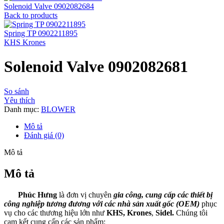
Solenoid Valve 0902082684
Back to products
Spring TP 0902211895
KHS
Krones
Solenoid Valve 0902082681
So sánh
Yêu thích
Danh mục:
BLOWER
Mô tả
Đánh giá (0)
Mô tả
Mô tả
Phúc Hưng
là đơn vị chuyên
gia công, cung cấp các thiết bị
công nghiệp tương đương với các nhà sản xuất gốc (OEM)
phục
vụ cho các thương hiệu lớn như
KHS, Krones
,
Sidel.
Chúng tôi
cam kết cung cấp các sản phẩm: