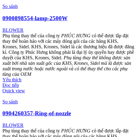
So sánh
0900898554-lamp-2500W
BLOWER
Phụ tùng thay thế của công ty
PHÚC HƯNG
có thể được lắp đặt
thay thế hoàn hảo với các máy đóng gói của các hãng KHS,
Krones, Sidel. KHS, Krones, Sidel là các thương hiệu đã được đăng
kí. Công ty Phúc Hưng không phải là đại lý ủy quyền hay được phê
duyệt của KHS, Krones, Sidel.
Phụ tùng thay thế không được sản
xuất bởi nhà sản xuất gốc của KHS, Krones, Sidel mà là được sản
xuất trong nước hoặc nước ngoài và có thể thay thế cho các phụ
tùng của OEM
Yêu thích
Đọc tiếp
Quick view
So sánh
0904260357-Ring-of-nozzle
BLOWER
Phụ tùng thay thế của công ty
PHÚC HƯNG
có thể được lắp đặt
thay thế hoàn hảo với các máy đóng gói của các hãng KHS,