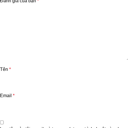
Đánh giá của bạn
*
Tên
*
Email
*