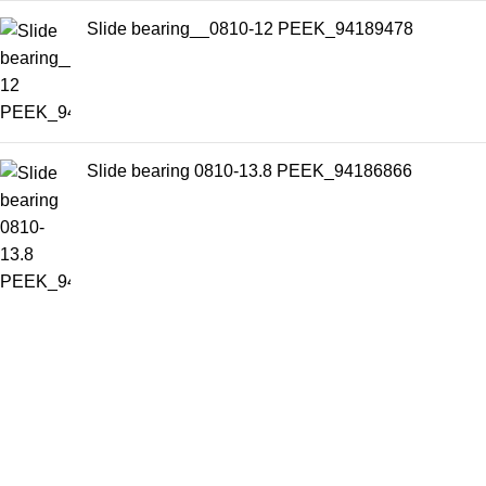
Slide bearing__0810-12 PEEK_94189478
Slide bearing 0810-13.8 PEEK_94186866
Chuyên cung cấp thiết bị máy móc chất lượng cao trong ngành
đồ uống đóng chai
Số 28 đường D15A, Phường Phước Long B, Thành Phố Thủ đức,
Thành phố Hồ Chí Minh, Việt Nam
Phone: +84832645498
Email: thaotran@phuchungvina.com
Liên kết nhanh