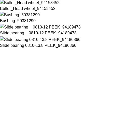
Buffer_Head wheel_94153452
Bushing_50381290
Slide bearing__0810-12 PEEK_94189478
Slide bearing 0810-13.8 PEEK_94186866
Chuyên cung cấp thiết bị máy móc chất lượng cao trong ngành
đồ uống đóng chai
Số 28 đường D15A, Phường Phước Long B, Thành Phố Thủ đức,
Thành phố Hồ Chí Minh, Việt Nam
Phone: +84832645498
Email: thaotran@phuchungvina.com
Liên kết nhanh
PET Blower
New
Filler