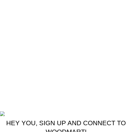
Labeller
Packer
Palletizer
Bản đồ địa chỉ
Bản quyền thuộc về công ty TNHH Phúc Hưng
HEY YOU, SIGN UP AND CONNECT TO
WOODMART!